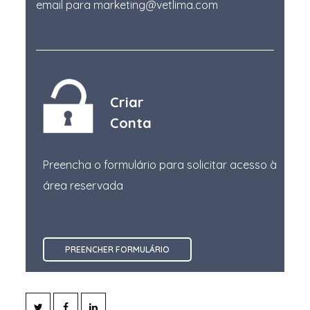
email para marketing@vetlima.com
Cloreto de Cálcio
Vitaminas Líquidas
Cloreto de potássio
Vitaminas Solúveis
Cloreto de sódio
Anticolinesterase
Cloridrato de Detomidina
Incontinência
Criar
Cloridrato de Dexmedetomidina
Conta
Cloridrato de Medetomidina
Cloridrato de Medetomidina
Preencha o formulário para solicitar acesso à
área reservada
Cloridrato de Oxitetraciclina
Cloridrato de tiamina
Clorsulon
PREENCHER FORMULÁRIO
Cobre
Colina