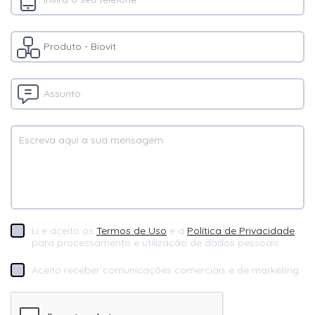
Doxiciclina
Enrofloxacina
Enterococcus faecium
Etanol 70%
Fenbendazol
Fenilpropanolamina
Fipronil
Florfenicol
Flubendazol
Li e aceito os
Termos de Uso
e a
Política de Privacidade
para processamento e utilização de dados pessoais.
Formaldeido
Gentamicina
Aceito receber comunicações comerciais e de marketing.
Glutaraldeído