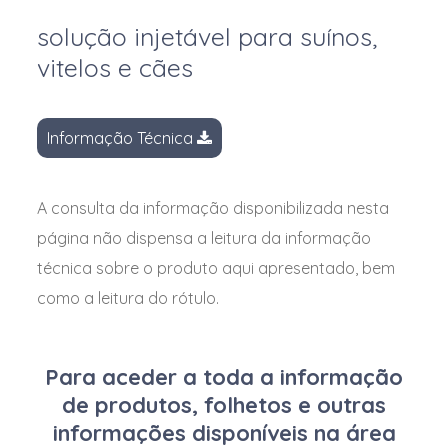
PUV
Concentrado em micromulsão
Atipamezol
solução injetável para suínos,
Antibióticos + Anti-Inflamatórios
Roupa Pet
Emulsão
Bentonita
vitelos e cães
Cardiovascular
Testes
Flocos
Bentonite
Coadjuvante de ação de tratamento
Granulado
Betaína
Informação Técnica
Desinfetantes/ Biocidas
Líquido
Betaína cloridrato
Aditivos - Acidificantes
Microesferas
Bicarbonato de sódio
A consulta da informação disponibilizada nesta
Digestivo Colerético
Pasta Palatável
Bifidobacterium animalis spp.
página não dispensa a leitura da informação
salivarius
Endectocidas Injetáveis
Pastilhas
técnica sobre o produto aqui apresentado, bem
Biotina
Higiene
Pipetas
como a leitura do rótulo.
Bis(peroximonosulfato) bis(sulfato) de
Hormonas
Pó
pentapotássio
Inseticida
Pó para solução oral
Para aceder a toda a informação
Brodifacume
Leites de Substituição
de produtos, folhetos e outras
Pré-mistura
Bromadiolona
Imunológicos
informações disponíveis na área
Pré-mistura em pó
Buserelina