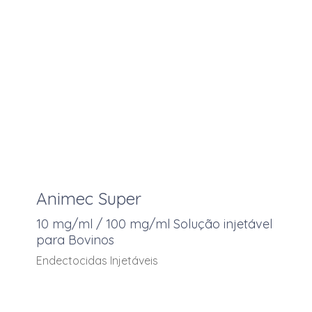
Pidolato de Cálcio
Pimobendan
Praletrina
Praziquantel
Prednisolona
Propilenoglicol
Propionato de cálcio
Propionato de magnésio
VER MAIS
Animec Super
Propionato de sódio
10 mg/ml / 100 mg/ml Solução injetável
Redutores de micotoxinas
para Bovinos
Salicilato de sódio
Endectocidas Injetáveis
Selénio
Soro de leite em pó