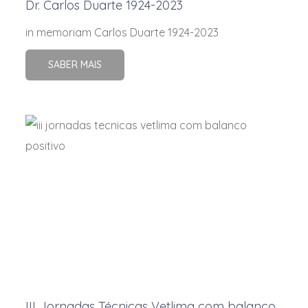
Dr. Carlos Duarte 1924-2023
Vitamina C
in memoriam Carlos Duarte 1924-2023
Vitamina D3
SABER MAIS
Vitamina E
Vitamina K3
Vitamina PP
Xilazina
Zinco
III Jornadas Técnicas Vetlima com balanço