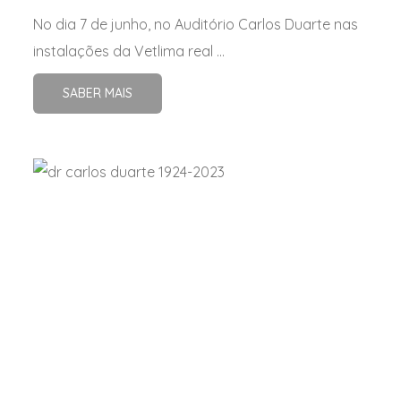
Surfactante aniónico
No dia 7 de junho, no Auditório Carlos Duarte nas
Surfactantes anfotéricos
instalações da Vetlima real ...
Tensioactivos
SABER MAIS
Tilmicosina
Tilosina
Trimetropim
Valnemulina
Vitamina A
Vitamina B1
Vitamina B12
Vitamina B2
Vitamina B6
Vitamina C