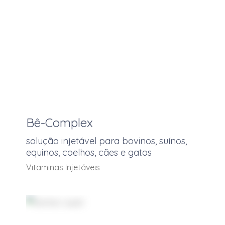
Meloxicam
Membutona
Moxidectina
Neostigmina
Niacina
Niacinamida
VER MAIS
Bê-Complex
Niacinamida
solução injetável para bovinos, suínos,
Ovoprodutos secos
equinos, coelhos, cães e gatos
Oxitetraciclina
Vitaminas Injetáveis
Oxitocina
p-cloro-m-cresol
Permetrina