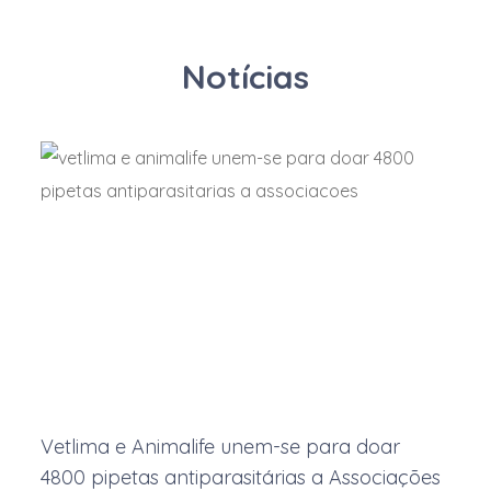
Subnitrato de Bismuto
Notícias
Sulfadiazina
Sulfadimetoxina
Sulfadimetoxina sódica
Sulfadoxina
Sulfato de Cálcio
Sulfato de cobre
Sulfato de ferro
Sulfato de Magnésio
Sulfato de manganês
Sulfato de potássio
Vetlima e Animalife unem-se para doar
Sulfato de zinco
4800 pipetas antiparasitárias a Associações