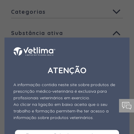
Todas
Categorias
Animais de companhia
Todas
Aves
Substância ativa
Ruminantes
Aditivos - Desativadores de
Micotoxinas
Todas
Suínos
Aditivos - Fitogénicos
Ácido Benzóico
Outras espécies
Aditivos - Probióticos e Simbióticos
Outros produtos
Ácido fórmico
ATENÇÃO
Outros Aditivos
Ácido láctico
A informação contida neste site sobre produtos de
Alimentos Complementares
Ácido pantotênico
prescrição médico-veterinária é exclusiva para
Alimento mineral dietético
profissionais veterinários em exercício.
Ácido propiónico
Ao clicar na ligação em baixo aceita que o seu
Anestésico
trabalho e formação permitem-lhe ter acesso a
Agentes anti-odor
Forma de Apresentação
informação sobre produtos veterinários.
Antibióticos
Alfa-cipermetrina
Todas
Antiparasitários Externos