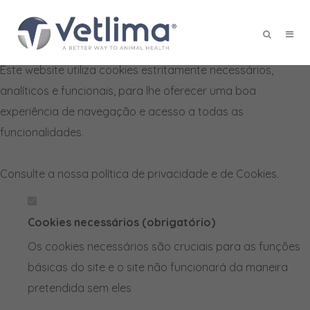
Defina as suas preferências de
cookies para este website.
Este website utiliza cookies estritamente necessários,
X
analíticos e funcionais, para lhe oferecer uma boa
experiência de navegação e acesso a todas as
funcionalidades.
Consulte a nossa
política de privacidade e de Cookies
.
Cookies necessários (obrigatório)
Os cookies necessários são cruciais para as funções
básicas do site e o site não funcionará da maneira
pretendida sem eles