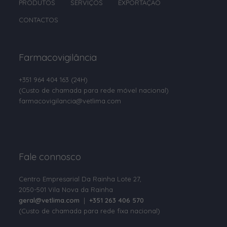
PRODUTOS
SERVIÇOS
EXPORTAÇÃO
Clorsulon
CONTACTOS
Cobre
Colina
Farmacovigilância
Colistina
+351 964 404 163
(24H)
Colostro em pó
(Custo de chamada para rede móvel nacional)
Compostos de Amónio Quaternário
farmacovigilancia@vetlima.com
D-Pantenol
D-pantotenato de cálcio
Fale connosco
Deltametrina
Dexpantenol
Centro Empresarial Da Rainha Lote 27,
2050-501 Vila Nova da Rainha
Dextrose
geral@vetlima.com
|
+351 263 406 570
(Custo de chamada para rede fixa nacional)
Diazinão