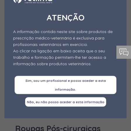
Brodifacume
Leites de Substituição
Pré-mistura
Bromadiolona
MAIS INFORMAÇÕES
ATENÇÃO
Roupas Pós-cirurgicas
Imunológicos
Pré-mistura em pó
Buserelina
Castração Cães
Medicamentos Solúveis
Solução Alcoólica
A informação contida neste site sobre produtos de
Butóxido de piperonilo
prescrição médico-veterinária é exclusiva para
Oligoelementos minerais injetáveis
Roupas Pós-cirurgicas;
Solução Oral
Carbonato de cálcio
profissionais veterinários em exercício.
Nutracêuticos
Ao clicar na ligação em baixo aceita que o seu
Spray
Carbonato de magnésio
trabalho e formação permitem-lhe ter acesso a
Pré-misturas Medicamentosas
informação sobre produtos veterinários.
Cefazolina
Protetores Específicos
Cefquinoma
Sim, sou um profissional e posso aceder a esta
Arneses de Suporte de Membros
Cetamina
informação.
Rodenticida
Cetoprofeno
Não, eu não posso aceder a esta informação
Roupas Pós-cirurgicas
Cifrenotrina
Protetores de Membros
Cloprostenol
MAIS INFORMAÇÕES
Protetores de Pescoço e Peito
Roupas Pós-cirurgicas
Cloreto de Alquil Dimitil Benzil