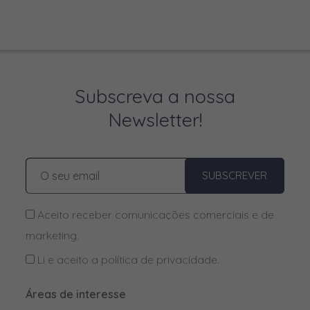
Difenacume
Dimpilato (Diazinão)
DL-Metionina
DL-Triptofano
Subscreva a nossa
Doxiciclina
Newsletter!
Enrofloxacina
Enterococcus faecium
SUBSCREVER
Etanol 70%
Fenbendazol
Aceito receber comunicações comerciais e de
marketing.
Fenilpropanolamina
Li e aceito a
política de privacidade
.
Fipronil
Florfenicol
Áreas de interesse