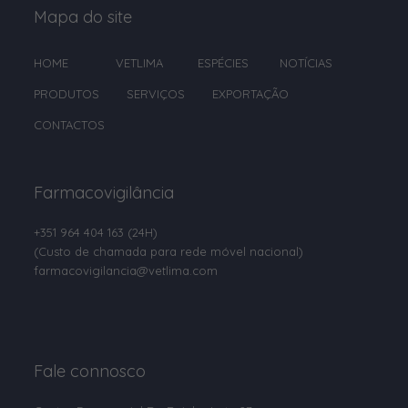
Lactato de cálcio
Mapa do site
Lactobacillus salivarius spp.
salivarius
HOME
VETLIMA
ESPÉCIES
NOTÍCIAS
Lisina
PRODUTOS
SERVIÇOS
EXPORTAÇÃO
Manganês
CONTACTOS
Marbofloxacina
Meloxicam
Farmacovigilância
Membutona
+351 964 404 163
(24H)
(Custo de chamada para rede móvel nacional)
Moxidectina
farmacovigilancia@vetlima.com
Neostigmina
Niacina
Niacinamida
Fale connosco
Niacinamida