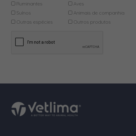
Flubendazol
Ruminantes
Aves
Suínos
Animais de companhia
Formaldeido
Outras espécies
Outros produtos
Gentamicina
Glutaraldeído
Hidrogenocarbonato de sódio
Hidrogenofumarato de Tiamulina
Hidróxido de sódio
Imidaclopride
Imunoglobulinas G
Ivermectina
L-Carnitina
L-Treonina