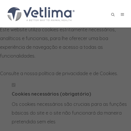
Defina as suas preferências de
cookies para este website.
Este website utiliza cookies estritamente necessários,
X
analíticos e funcionais, para lhe oferecer uma boa
experiência de navegação e acesso a todas as
funcionalidades.
Consulte a nossa
política de privacidade e de Cookies
.
Cookies necessários (obrigatório)
Os cookies necessários são cruciais para as funções
básicas do site e o site não funcionará da maneira
pretendida sem eles