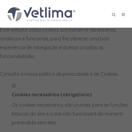
Defina as suas preferências de
cookies para este website.
Este website utiliza cookies estritamente necessários,
X
analíticos e funcionais, para lhe oferecer uma boa
experiência de navegação e acesso a todas as
funcionalidades.
Consulte a nossa
política de privacidade e de Cookies
.
Cookies necessários (obrigatório)
Os cookies necessários são cruciais para as funções
básicas do site e o site não funcionará da maneira
pretendida sem eles