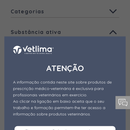
Todas
Categorias
Animais de companhia
Todas
Aves
Substância ativa
Ruminantes
Aditivos - Desativadores de
Micotoxinas
Todas
Suínos
Aditivos - Fitogénicos
Ácido Benzóico
Outras espécies
Aditivos - Probióticos e Simbióticos
Outros produtos
Ácido fórmico
ATENÇÃO
Outros Aditivos
Ácido láctico
A informação contida neste site sobre produtos de
Alimentos Complementares
Ácido pantotênico
prescrição médico-veterinária é exclusiva para
Alimento mineral dietético
profissionais veterinários em exercício.
Ácido propiónico
Ao clicar na ligação em baixo aceita que o seu
Anestésico
trabalho e formação permitem-lhe ter acesso a
Agentes anti-odor
Forma de Apresentação
informação sobre produtos veterinários.
Antibióticos
Alfa-cipermetrina
Todas
Antiparasitários Externos