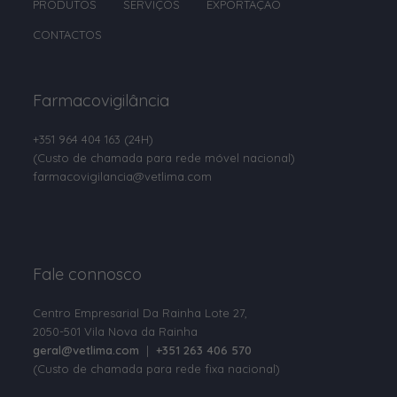
PRODUTOS
SERVIÇOS
EXPORTAÇÃO
Clorsulon
CONTACTOS
Cobre
Colina
Farmacovigilância
Colistina
+351 964 404 163
(24H)
Colostro em pó
(Custo de chamada para rede móvel nacional)
Compostos de Amónio Quaternário
farmacovigilancia@vetlima.com
D-Pantenol
D-pantotenato de cálcio
Fale connosco
Deltametrina
Dexpantenol
Centro Empresarial Da Rainha Lote 27,
2050-501 Vila Nova da Rainha
Dextrose
geral@vetlima.com
|
+351 263 406 570
(Custo de chamada para rede fixa nacional)
Diazinão