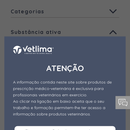
Todas
Categorias
Animais de companhia
Todas
Aves
Substância ativa
Ruminantes
Aditivos - Desativadores de
Micotoxinas
Todas
Suínos
Aditivos - Fitogénicos
Ácido Benzóico
Outras espécies
Aditivos - Probióticos e Simbióticos
Outros produtos
Ácido fórmico
ATENÇÃO
Outros Aditivos
Ácido láctico
A informação contida neste site sobre produtos de
Alimentos Complementares
Ácido pantotênico
prescrição médico-veterinária é exclusiva para
Alimento mineral dietético
profissionais veterinários em exercício.
Ácido propiónico
Ao clicar na ligação em baixo aceita que o seu
Anestésico
trabalho e formação permitem-lhe ter acesso a
Agentes anti-odor
Forma de Apresentação
informação sobre produtos veterinários.
Antibióticos
Alfa-cipermetrina
Todas
Antiparasitários Externos