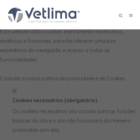
Defina as suas preferências de
cookies para este website.
Este website utiliza cookies estritamente necessários,
X
analíticos e funcionais, para lhe oferecer uma boa
experiência de navegação e acesso a todas as
funcionalidades.
Consulte a nossa
política de privacidade e de Cookies
.
Cookies necessários (obrigatório)
Os cookies necessários são cruciais para as funções
básicas do site e o site não funcionará da maneira
pretendida sem eles