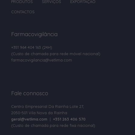
PRODUTOS
SERVIÇOS
EXPORTAÇÃO
Clorsulon
CONTACTOS
Cobre
Colina
Farmacovigilância
Colistina
+351 964 404 163
(24H)
Colostro em pó
(Custo de chamada para rede móvel nacional)
Compostos de Amónio Quaternário
farmacovigilancia@vetlima.com
D-Pantenol
D-pantotenato de cálcio
Fale connosco
Deltametrina
Dexpantenol
Centro Empresarial Da Rainha Lote 27,
2050-501 Vila Nova da Rainha
Dextrose
geral@vetlima.com
|
+351 263 406 570
(Custo de chamada para rede fixa nacional)
Diazinão