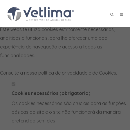
Defina as suas preferências de
cookies para este website.
Este website utiliza cookies estritamente necessários,
X
analíticos e funcionais, para lhe oferecer uma boa
experiência de navegação e acesso a todas as
funcionalidades.
Consulte a nossa
política de privacidade e de Cookies
.
Cookies necessários (obrigatório)
Os cookies necessários são cruciais para as funções
básicas do site e o site não funcionará da maneira
pretendida sem eles