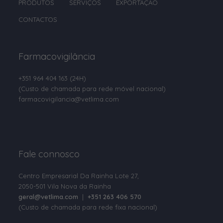
PRODUTOS
SERVIÇOS
EXPORTAÇÃO
Clorsulon
CONTACTOS
Cobre
Colina
Farmacovigilância
Colistina
+351 964 404 163
(24H)
Colostro em pó
(Custo de chamada para rede móvel nacional)
Compostos de Amónio Quaternário
farmacovigilancia@vetlima.com
D-Pantenol
D-pantotenato de cálcio
Fale connosco
Deltametrina
Dexpantenol
Centro Empresarial Da Rainha Lote 27,
2050-501 Vila Nova da Rainha
Dextrose
geral@vetlima.com
|
+351 263 406 570
(Custo de chamada para rede fixa nacional)
Diazinão