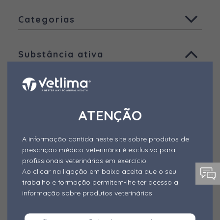
Todas
Categorias
Animais de companhia
Todas
Aves
Substância ativa
Ruminantes
Aditivos - Desativadores de
Micotoxinas
Todas
Suínos
Aditivos - Fitogénicos
Ácido Benzóico
Outras espécies
Aditivos - Probióticos e Simbióticos
Outros produtos
Ácido fórmico
ATENÇÃO
Outros Aditivos
Ácido láctico
A informação contida neste site sobre produtos de
Alimentos Complementares
Ácido pantotênico
prescrição médico-veterinária é exclusiva para
Alimento mineral dietético
profissionais veterinários em exercício.
Ácido propiónico
Ao clicar na ligação em baixo aceita que o seu
Anestésico
trabalho e formação permitem-lhe ter acesso a
Agentes anti-odor
Forma de Apresentação
informação sobre produtos veterinários.
Antibióticos
Alfa-cipermetrina
Todas
Antiparasitários Externos