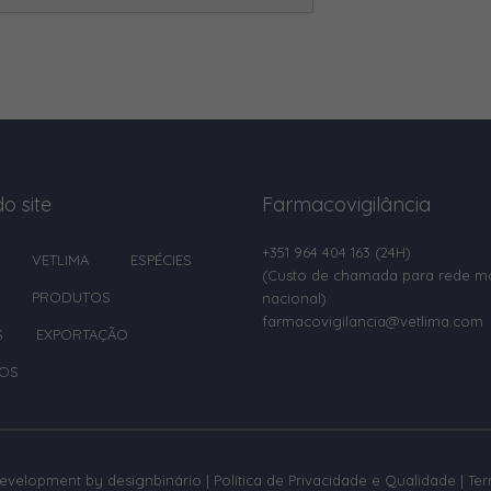
o site
Farmacovigilância
+351 964 404 163
(24H)
VETLIMA
ESPÉCIES
(Custo de chamada para rede m
PRODUTOS
nacional)
farmacovigilancia@vetlima.com
S
EXPORTAÇÃO
OS
development by
designbinário
|
Política de Privacidade e Qualidade
|
Te