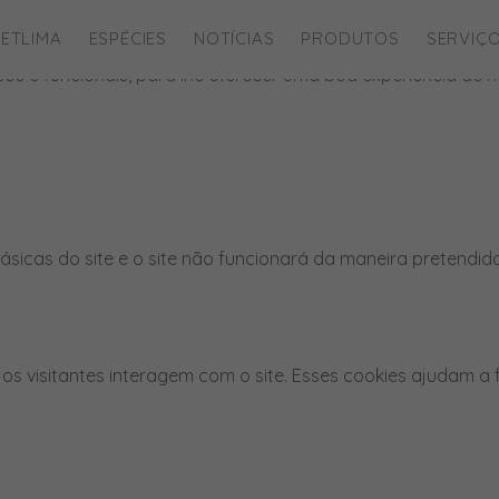
ies para este website.
ETLIMA
ESPÉCIES
NOTÍCIAS
PRODUTOS
SERVIÇ
íticos e funcionais, para lhe oferecer uma boa experiência d
ásicas do site e o site não funcionará da maneira pretendid
os visitantes interagem com o site. Esses cookies ajudam a