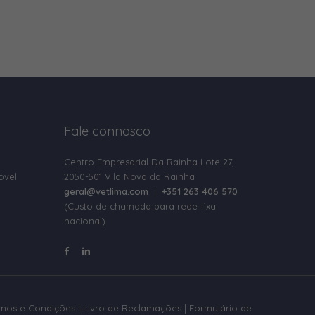
Fale connosco
Centro Empresarial Da Rainha Lote 27,
óvel
2050-501 Vila Nova da Rainha
geral@vetlima.com
|
+351 263 406 570
(Custo de chamada para rede fixa
nacional)
rmos e Condições
|
Livro de Reclamações
|
Formulário de