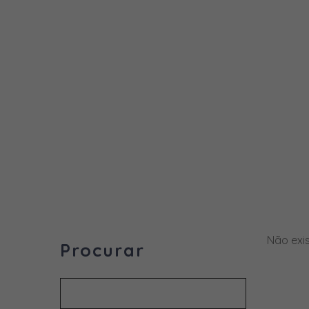
Não exi
Procurar