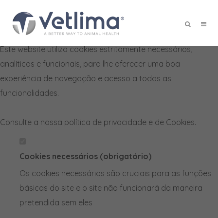
Defina as suas preferências de
cookies para este website.
Este website utiliza cookies estritamente necessários,
X
analíticos e funcionais, para lhe oferecer uma boa
experiência de navegação e acesso a todas as
funcionalidades.
Consulte a nossa
política de privacidade e de Cookies
.
Cookies necessários (obrigatório)
Os cookies necessários são cruciais para as funções
básicas do site e o site não funcionará da maneira
pretendida sem eles