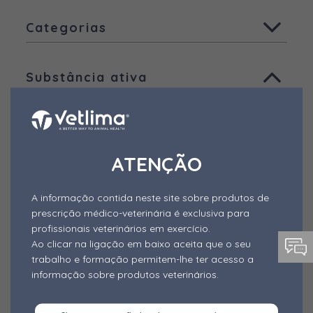
Todas
Categorias
Animais de companhia
Todas
Aves
Substância ativa
Ruminantes
Aditivos - Desativadores de
Micotoxinas
Todas
Suínos
Aditivos - Fitogénicos
Ácido Benzóico
Outras espécies
Aditivos - Probióticos e Simbióticos
Outros produtos
Ácido fórmico
ATENÇÃO
Outros Aditivos
Ácido láctico
A informação contida neste site sobre produtos de
Alimentos Complementares
Ácido pantotênico
prescrição médico-veterinária é exclusiva para
Alimento mineral dietético
profissionais veterinários em exercício.
Ácido propiónico
Ao clicar na ligação em baixo aceita que o seu
Anestésico
trabalho e formação permitem-lhe ter acesso a
Agentes anti-odor
Forma de Apresentação
informação sobre produtos veterinários.
Antibióticos
Alfa-cipermetrina
Todas
Antiparasitários Externos