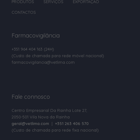
PRODUTOS
SERVIÇOS
EXPORTAÇÃO
Clorsulon
CONTACTOS
Cobre
Colina
Farmacovigilância
Colistina
+351 964 404 163
(24H)
Colostro em pó
(Custo de chamada para rede móvel nacional)
Compostos de Amónio Quaternário
farmacovigilancia@vetlima.com
D-Pantenol
D-pantotenato de cálcio
Fale connosco
Deltametrina
Dexpantenol
Centro Empresarial Da Rainha Lote 27,
2050-501 Vila Nova da Rainha
Dextrose
geral@vetlima.com
|
+351 263 406 570
(Custo de chamada para rede fixa nacional)
Diazinão