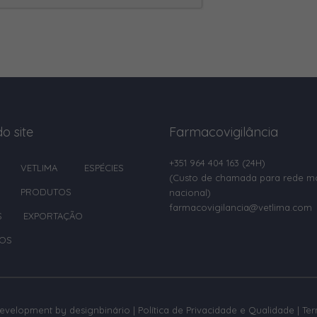
o site
Farmacovigilância
+351 964 404 163
(24H)
VETLIMA
ESPÉCIES
(Custo de chamada para rede m
PRODUTOS
nacional)
farmacovigilancia@vetlima.com
S
EXPORTAÇÃO
OS
development by
designbinário
|
Política de Privacidade e Qualidade
|
Te