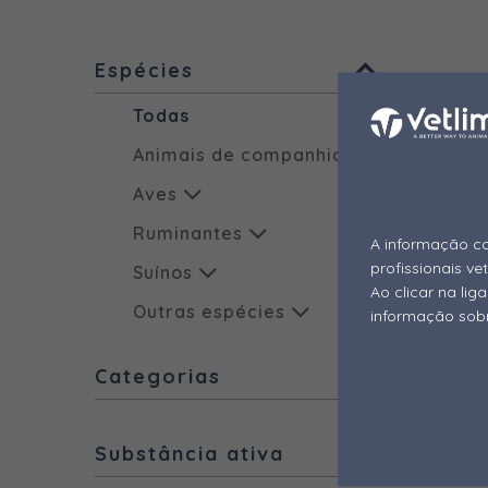
Espécies
Todas
Bio
Animais de companhia
Produ
Aves
odor
Ruminantes
A informação co
Higien
profissionais ve
Suínos
Agente
Ao clicar na li
Outras espécies
informação sobr
Outros produtos
Categorias
Todos
Todas
Inseticidas
Substância ativa
Aditivos - Desativadores
Higiene
de Micotoxinas