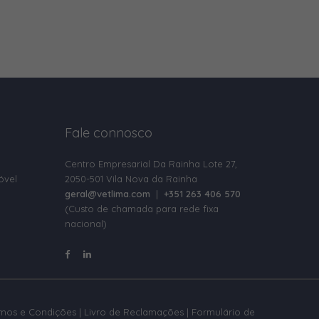
Fale connosco
Centro Empresarial Da Rainha Lote 27,
óvel
2050-501 Vila Nova da Rainha
geral@vetlima.com
|
+351 263 406 570
(Custo de chamada para rede fixa
nacional)
rmos e Condições
|
Livro de Reclamações
|
Formulário de