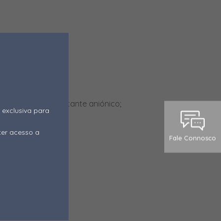
MAIS INFORMAÇÕES
rklyn
do de sódio; Surfactante aniónico;
 exclusiva para
antes anfotéricos;
ter acesso a
Fale Connosco