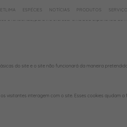
ies para este website.
ETLIMA
ESPÉCIES
NOTÍCIAS
PRODUTOS
SERVIÇ
íticos e funcionais, para lhe oferecer uma boa experiência d
ásicas do site e o site não funcionará da maneira pretendid
os visitantes interagem com o site. Esses cookies ajudam a