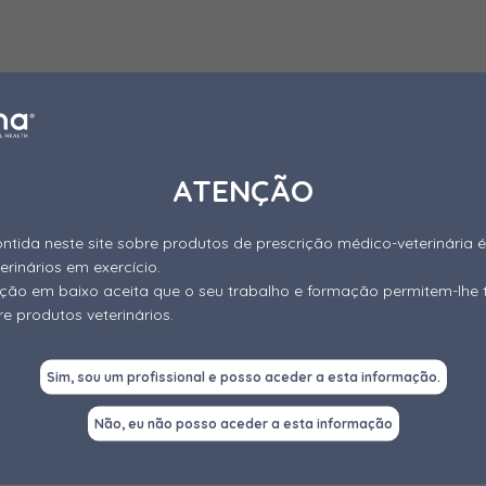
MAIS INFORMAÇÕES
-neutrodor
Dete
ATENÇÃO
to Líquido que neutraliza e encobre os
Higiene;
es dos chorumes aquando espalhamento
Hidróxi
ntida neste site sobre produtos de prescrição médico-veterinária é
e;
Surfact
terinários em exercício.
s anti-odor; Tensioactivos;
gação em baixo aceita que o seu trabalho e formação permitem-lhe 
e produtos veterinários.
Sim, sou um profissional e posso aceder a esta informação.
Não, eu não posso aceder a esta informação