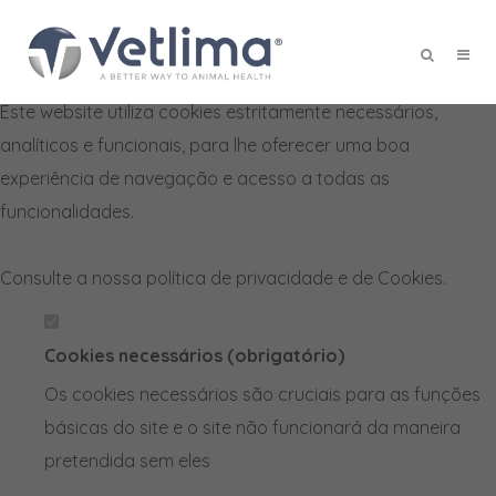
Defina as suas preferências de
cookies para este website.
Este website utiliza cookies estritamente necessários,
X
analíticos e funcionais, para lhe oferecer uma boa
experiência de navegação e acesso a todas as
funcionalidades.
Consulte a nossa
política de privacidade e de Cookies
.
Cookies necessários (obrigatório)
Os cookies necessários são cruciais para as funções
básicas do site e o site não funcionará da maneira
pretendida sem eles