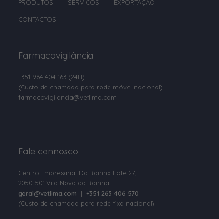
PRODUTOS
SERVIÇOS
EXPORTAÇÃO
Clorsulon
CONTACTOS
Cobre
Colina
Farmacovigilância
Colistina
+351 964 404 163
(24H)
Colostro em pó
(Custo de chamada para rede móvel nacional)
Compostos de Amónio Quaternário
farmacovigilancia@vetlima.com
D-Pantenol
D-pantotenato de cálcio
Fale connosco
Deltametrina
Dexpantenol
Centro Empresarial Da Rainha Lote 27,
2050-501 Vila Nova da Rainha
Dextrose
geral@vetlima.com
|
+351 263 406 570
(Custo de chamada para rede fixa nacional)
Diazinão