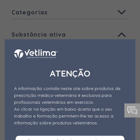
Todas
Categorias
Animais de companhia
Todas
Aves
Substância ativa
Ruminantes
Aditivos - Desativadores de
Micotoxinas
Todas
Suínos
Aditivos - Fitogénicos
Ácido Benzóico
Outras espécies
Aditivos - Probióticos e Simbióticos
Outros produtos
Ácido fórmico
ATENÇÃO
Outros Aditivos
Ácido láctico
A informação contida neste site sobre produtos de
Alimentos Complementares
Ácido pantotênico
prescrição médico-veterinária é exclusiva para
Alimento mineral dietético
profissionais veterinários em exercício.
Ácido propiónico
Ao clicar na ligação em baixo aceita que o seu
Anestésico
trabalho e formação permitem-lhe ter acesso a
Agentes anti-odor
Forma de Apresentação
informação sobre produtos veterinários.
Antibióticos
Alfa-cipermetrina
Todas
Antiparasitários Externos