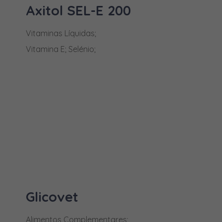
MAIS INFORMAÇÕES
Difenacume
Axitol SEL-E 200
Dimpilato (Diazinão)
Vitaminas Líquidas;
DL-Metionina
Vitamina E; Selénio;
DL-Triptofano
Doxiciclina
Enrofloxacina
Enterococcus faecium
Etanol 70%
Fenbendazol
Fenilpropanolamina
Fipronil
MAIS INFORMAÇÕES
Glicovet
Florfenicol
Alimentos Complementares;