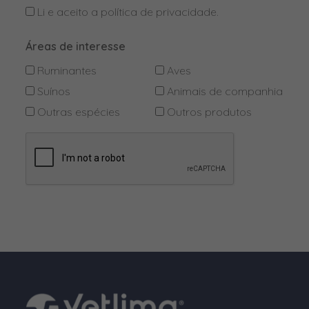
Li e aceito a
política de privacidade
.
Ovoprodutos secos
Oxitetraciclina
Áreas de interesse
Oxitocina
Ruminantes
Aves
p-cloro-m-cresol
Suínos
Animais de companhia
Outras espécies
Outros produtos
Permetrina
Pidolato de Cálcio
Pimobendan
Praletrina
Praziquantel
Prednisolona
Propilenoglicol
Propionato de cálcio