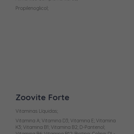
Flubendazol
Propilenoglicol;
Formaldeido
Gentamicina
Glutaraldeído
Hidrogenocarbonato de sódio
Hidrogenofumarato de Tiamulina
Hidróxido de sódio
Imidaclopride
Imunoglobulinas G
MAIS INFORMAÇÕES
Zoovite Forte
Ivermectina
Vitaminas Líquidas;
L-Carnitina
Vitamina A; Vitamina D3; Vitamina E; Vitamina
L-Treonina
K3; Vitamina B1; Vitamina B2; D-Pantenol;
Vitamina B6; Vitamina B12; Biotina; Colina; DL-