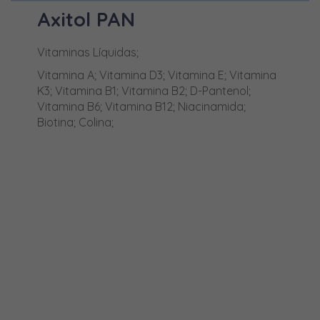
MAIS INFORMAÇÕES
Clorsulon
Axitol PAN
Cobre
Vitaminas Líquidas;
Colina
Vitamina A; Vitamina D3; Vitamina E; Vitamina
Colistina
K3; Vitamina B1; Vitamina B2; D-Pantenol;
Vitamina B6; Vitamina B12; Niacinamida;
Colostro em pó
Biotina; Colina;
Compostos de Amónio Quaternário
D-Pantenol
D-pantotenato de cálcio
Deltametrina
Dexpantenol
Dextrose
Diazinão