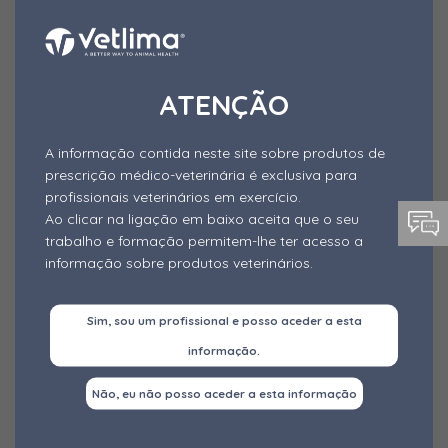
Testes - Deteção Micotoxinas
Amónio
MAIS INFORMAÇÕES
Axitol C
Vitaminas Injetáveis
Cloreto de benzalcónio
Testes - Kits Diagnóstico
Cloreto de cálcio
ATENÇÃO
Vitaminas Líquidas;
Vitaminas Líquidas
Cloreto de Cálcio
Vitamina A; Vitamina D3; Vitamina E; Vitamina
A informação contida neste site sobre produtos de
B2; D-Pantenol; Vitamina B6; Vitamina C;
Vitaminas Solúveis
Cloreto de potássio
prescrição médico-veterinária é exclusiva para
Niacinamida; Biotina; Colina;
profissionais veterinários em exercício.
Anticolinesterase
Cloreto de sódio
Ao clicar na ligação em baixo aceita que o seu
Incontinência
Cloridrato de Detomidina
trabalho e formação permitem-lhe ter acesso a
informação sobre produtos veterinários.
Cloridrato de Dexmedetomidina
Cloridrato de Medetomidina
Sim, sou um profissional e posso aceder a esta
Cloridrato de Medetomidina
informação.
Cloridrato de Oxitetraciclina
Não, eu não posso aceder a esta informação
Cloridrato de tiamina