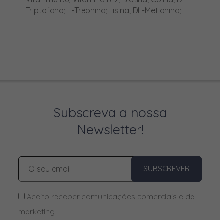
Lactato de cálcio
Triptofano; L-Treonina; Lisina; DL-Metionina;
Lactobacillus salivarius spp.
salivarius
Lisina
Manganês
Marbofloxacina
Meloxicam
Subscreva a nossa
Membutona
Newsletter!
Moxidectina
Neostigmina
SUBSCREVER
Niacina
Niacinamida
Aceito receber comunicações comerciais e de
marketing.
Niacinamida