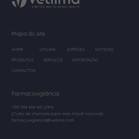
Propionato de magnésio
Propionato de sódio
Redutores de micotoxinas
Mapa do site
Salicilato de sódio
HOME
VETLIMA
ESPÉCIES
NOTÍCIAS
Selénio
PRODUTOS
SERVIÇOS
EXPORTAÇÃO
Soro de leite em pó
CONTACTOS
Subnitrato de Bismuto
Sulfadiazina
Farmacovigilância
Sulfadimetoxina
+351 964 404 163
(24H)
Sulfadimetoxina sódica
(Custo de chamada para rede móvel nacional)
Sulfadoxina
farmacovigilancia@vetlima.com
Sulfato de Cálcio