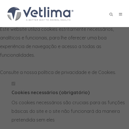
Defina as suas preferências de
cookies para este website.
Este website utiliza cookies estritamente necessários,
X
analíticos e funcionais, para lhe oferecer uma boa
experiência de navegação e acesso a todas as
funcionalidades.
Consulte a nossa
política de privacidade e de Cookies
.
Cookies necessários (obrigatório)
Os cookies necessários são cruciais para as funções
básicas do site e o site não funcionará da maneira
pretendida sem eles