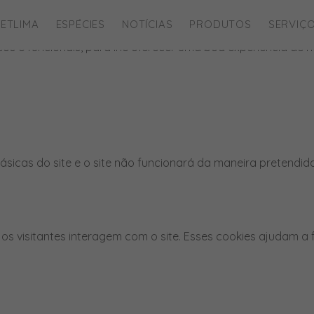
ies para este website.
ETLIMA
ESPÉCIES
NOTÍCIAS
PRODUTOS
SERVIÇ
íticos e funcionais, para lhe oferecer uma boa experiência d
ásicas do site e o site não funcionará da maneira pretendid
os visitantes interagem com o site. Esses cookies ajudam a