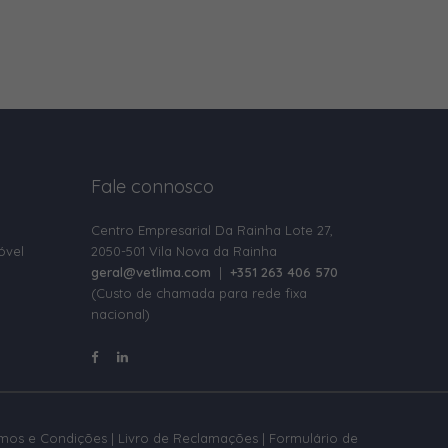
Fale connosco
Centro Empresarial Da Rainha Lote 27,
óvel
2050-501 Vila Nova da Rainha
geral@vetlima.com
|
+351 263 406 570
(Custo de chamada para rede fixa
nacional)
rmos e Condições
|
Livro de Reclamações
|
Formulário de