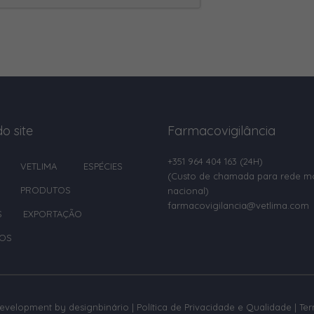
o site
Farmacovigilância
+351 964 404 163
(24H)
VETLIMA
ESPÉCIES
(Custo de chamada para rede m
PRODUTOS
nacional)
farmacovigilancia@vetlima.com
S
EXPORTAÇÃO
OS
development by
designbinário
|
Política de Privacidade e Qualidade
|
Te