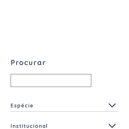
Procurar
Espécie
Todas
Institucional
Ruminantes