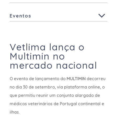
Todas
Aves
Eventos
Suínos
Todas
Animais de Companhia
Outras Espécies
Vetlima lança o
Multimin no
mercado nacional
O evento de lançamento do
MULTIMIN
decorreu
no dia 30 de setembro, via plataforma online, o
que permitiu reunir um conjunto alargado de
médicos veterinários de Portugal continental e
ilhas.