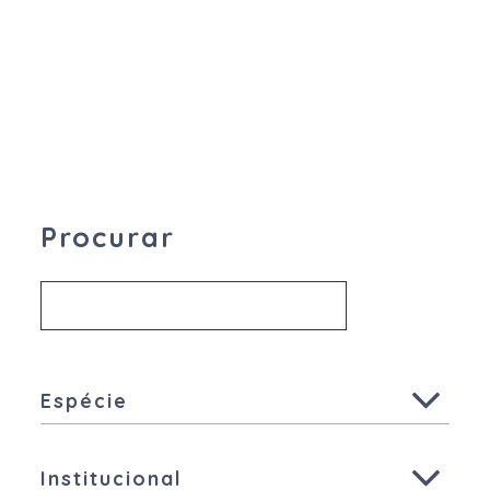
Procurar
Espécie
Todas
Institucional
Ruminantes