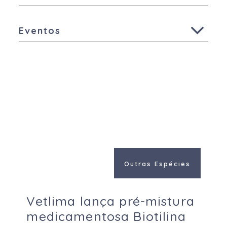
Todas
Aves
Eventos
Suínos
Todas
Animais de Companhia
Outras Espécies
Outras Espécies
Vetlima lança pré-mistura
medicamentosa Biotilina