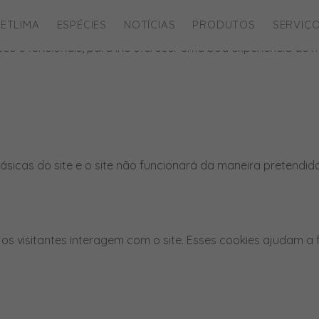
ies para este website.
ETLIMA
ESPÉCIES
NOTÍCIAS
PRODUTOS
SERVIÇ
íticos e funcionais, para lhe oferecer uma boa experiência d
ásicas do site e o site não funcionará da maneira pretendid
os visitantes interagem com o site. Esses cookies ajudam a