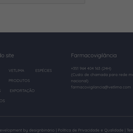
o site
Farmacovigilância
+351 964 404 163
(24H)
VETLIMA
ESPÉCIES
(Custo de chamada para rede m
PRODUTOS
nacional)
farmacovigilancia@vetlima.com
S
EXPORTAÇÃO
OS
development by
designbinário
|
Política de Privacidade e Qualidade
|
Te