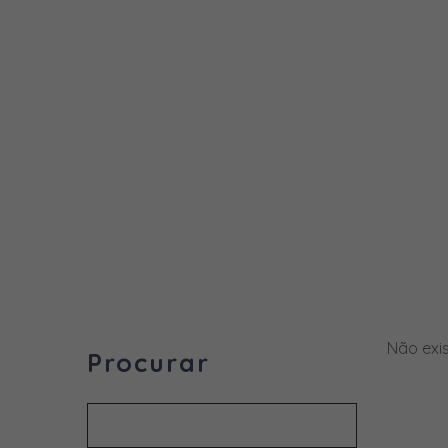
Não exi
Procurar