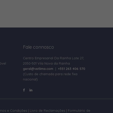
Fale connosco
Centro Empresarial Da Rainha Lote 27,
óvel
2050-501 Vila Nova da Rainha
geral@vetlima.com
|
+351 263 406 570
(Custo de chamada para rede fixa
nacional)
rmos e Condições
|
Livro de Reclamações
|
Formulário de