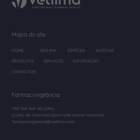
Etanol 70%
Fenbendazol
Fenilpropanolamina
Mapa do site
Fipronil
HOME
VETLIMA
ESPÉCIES
NOTÍCIAS
Florfenicol
PRODUTOS
SERVIÇOS
EXPORTAÇÃO
Flubendazol
CONTACTOS
Formaldeido
Gentamicina
Farmacovigilância
Glutaraldeído
+351 964 404 163
(24H)
Hidrogenocarbonato de sódio
(Custo de chamada para rede móvel nacional)
farmacovigilancia@vetlima.com
Hidrogenofumarato de Tiamulina
Hidróxido de sódio