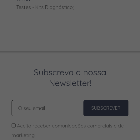
Cloridrato de Detomidina
Testes - Kits Diagnóstico;
Cloridrato de Dexmedetomidina
Cloridrato de Medetomidina
Cloridrato de Medetomidina
Cloridrato de Oxitetraciclina
Cloridrato de tiamina
Clorsulon
Subscreva a nossa
Newsletter!
Cobre
Colina
Colistina
SUBSCREVER
Colostro em pó
Aceito receber comunicações comerciais e de
Compostos de Amónio Quaternário
marketing.
D-Pantenol