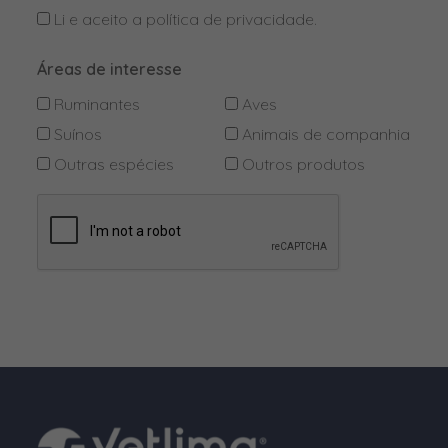
Li e aceito a
política de privacidade
.
D-pantotenato de cálcio
Áreas de interesse
Deltametrina
Ruminantes
Aves
Dexpantenol
Suínos
Animais de companhia
Dextrose
Outras espécies
Outros produtos
Diazinão
Difenacume
Dimpilato (Diazinão)
DL-Metionina
DL-Triptofano
Doxiciclina
Enrofloxacina
Enterococcus faecium