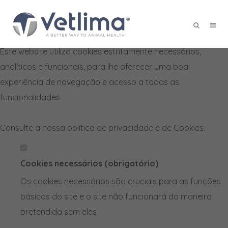
Defina as suas preferências de
cookies para este website.
Este website utiliza cookies estritamente necessários,
X
analíticos e funcionais, para lhe oferecer uma boa
experiência de navegação e acesso a todas as
funcionalidades.
Consulte a nossa
política de privacidade e de Cookies
.
Cookies necessários (obrigatório)
Os cookies necessários são cruciais para as funções
básicas do site e o site não funcionará da maneira
pretendida sem eles