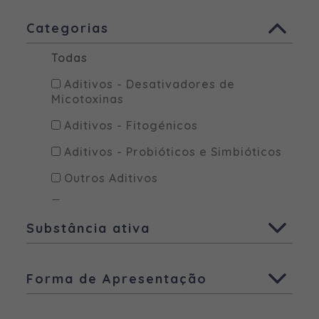
Todas
Categorias
Animais de companhia
Todas
Aves
Ruminantes
Aditivos - Desativadores de
Micotoxinas
Suínos
Aditivos - Fitogénicos
Outras espécies
Aditivos - Probióticos e Simbióticos
Outros produtos
Outros Aditivos
Alimentos Complementares
Substância ativa
Alimento mineral dietético
Anestésico
Todas
Forma de Apresentação
Antibióticos
Ácido Benzóico
Todas
Antiparasitários Externos
Ácido fórmico