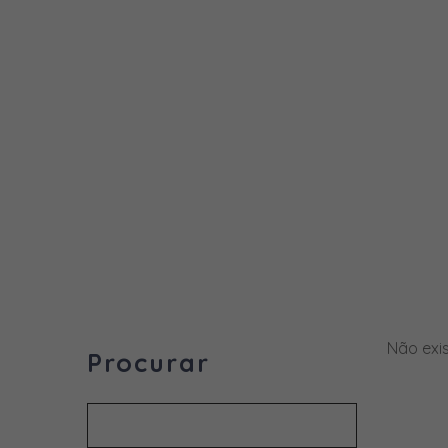
Não exi
Procurar