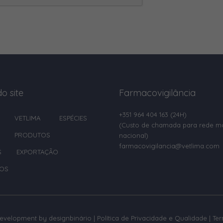
o site
Farmacovigilância
+351 964 404 163
(24H)
VETLIMA
ESPÉCIES
(Custo de chamada para rede m
PRODUTOS
nacional)
farmacovigilancia@vetlima.com
S
EXPORTAÇÃO
OS
development by
designbinário
|
Política de Privacidade e Qualidade
|
Te