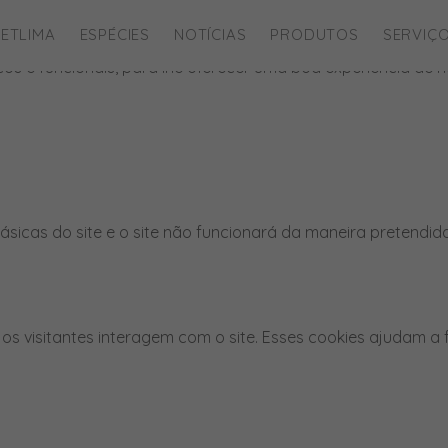
ies para este website.
ETLIMA
ESPÉCIES
NOTÍCIAS
PRODUTOS
SERVIÇ
íticos e funcionais, para lhe oferecer uma boa experiência d
ásicas do site e o site não funcionará da maneira pretendid
os visitantes interagem com o site. Esses cookies ajudam a