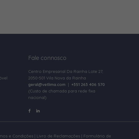
Fale connosco
Centro Empresarial Da Rainha Lote 27,
óvel
2050-501 Vila Nova da Rainha
geral@vetlima.com
|
+351 263 406 570
(Custo de chamada para rede fixa
nacional)
rmos e Condições
|
Livro de Reclamações
|
Formulário de