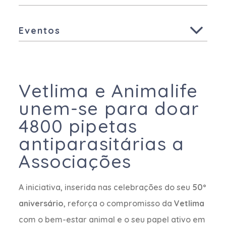
Todas
Aves
Eventos
Suínos
Todas
Animais de Companhia
Outras Espécies
Vetlima e Animalife
unem-se para doar
4800 pipetas
antiparasitárias a
Associações
A iniciativa, inserida nas celebrações do seu
50º
aniversário
, reforça o compromisso da
Vetlima
com o bem-estar animal e o seu papel ativo em