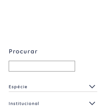
Procurar
Espécie
Todas
Institucional
Ruminantes