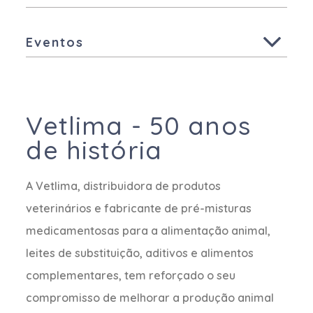
Todas
Aves
Eventos
Suínos
Todas
Animais de Companhia
Outras Espécies
Vetlima - 50 anos
de história
A Vetlima, distribuidora de produtos
veterinários e fabricante de pré-misturas
medicamentosas para a alimentação animal,
leites de substituição, aditivos e alimentos
complementares, tem reforçado o seu
compromisso de melhorar a produção animal