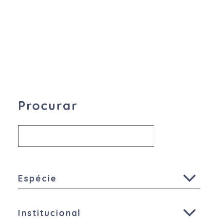
Procurar
Espécie
Todas
Institucional
Ruminantes